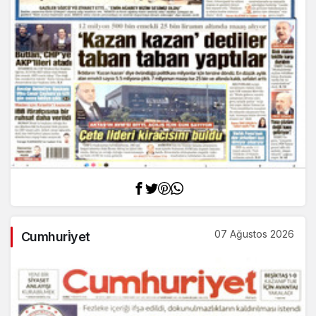
07 Ağustos 2026
Cumhuri̇yet