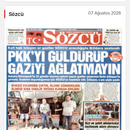
07 Ağustos 2026
Sözcü