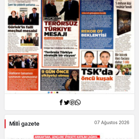
07 Ağustos 2026
Mi̇lli̇ gazete