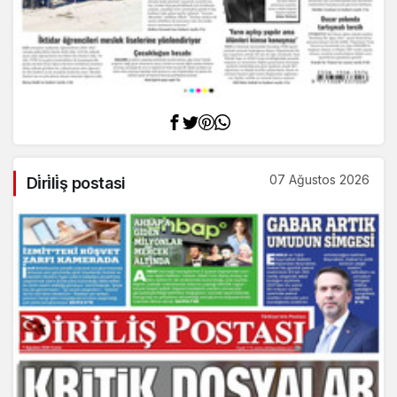
07 Ağustos 2026
Di̇ri̇li̇ş postasi