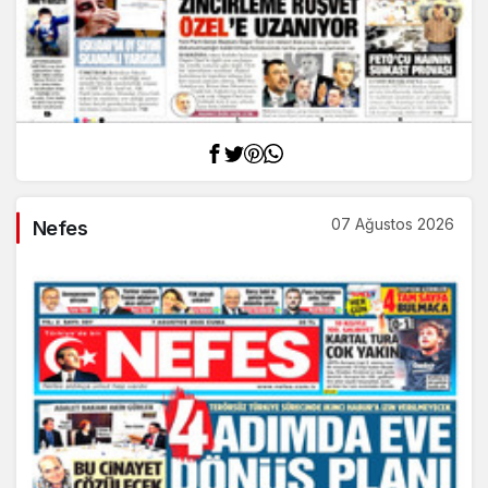
07 Ağustos 2026
Nefes