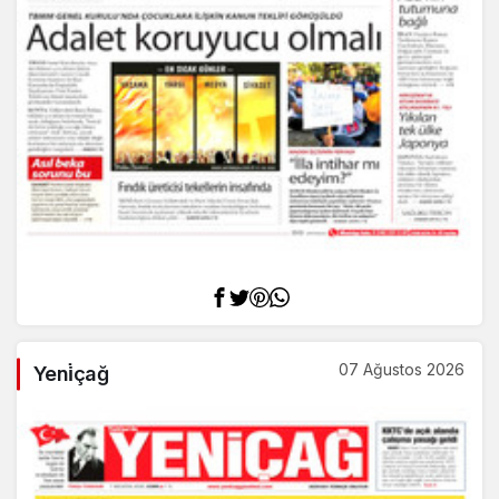
07 Ağustos 2026
Yeni̇çağ