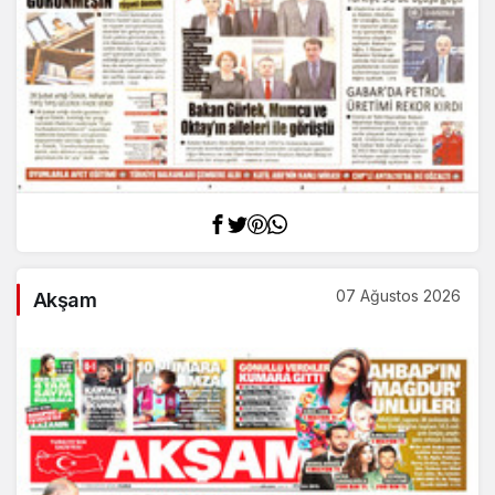
07 Ağustos 2026
Akşam