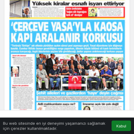
Bu web sitesinde en iyi deneyimi yaşamanızı sağlamak
Anasayfa
Akış
Hesabım
Kabul
için çerezler kullanılmaktadır.