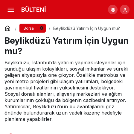
Beylikdüzü Yatırım İçin Uygun mu?
BÜLTENİ
Yorum Yap
Paylaş
Beylikdüzü Yatırım İçin Uygun mu?
Borsa
Beylikdüzü Yatırım İçin Uygun
mu?
Beylikdüzü, İstanbul’da yatırım yapmak isteyenler için
sunduğu ulaşım kolaylıkları, sosyal imkanlar ve sürekli
gelişen altyapısıyla öne çıkıyor. Özellikle metrobüs ve
yeni metro projeleri gibi ulaşım yatırımları, bölgedeki
gayrimenkul fiyatlarının yükselmesini destekliyor.
Sosyal donatı alanları, alışveriş merkezleri ve eğitim
kurumlarının çokluğu da bölgenin cazibesini artırıyor.
Yatırımcılar, Beylikdüzü’nün bu avantajlarını göz
önünde bulundurarak uzun vadeli kazanç hedefiyle
planlama yapabilirler.