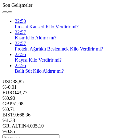
Son Gelişmeler
22:58
Prostat Kanseri Kilo Verdirir mi?
22:57
Kısır Kilo Aldırır mı?
22:57
Protein Ağırlıklı Beslenmek Kilo Verdirir mi?
22:56
Kayısı Kilo Verdirir mi?
22:56
Ballı Süt Kilo Aldırır mı?
USD
38,85
%-0.01
EURO
43,77
%0.90
GBP
51,98
%0.71
BIST
9.668,36
%1.33
GR. ALTIN
4.035,10
%0.85