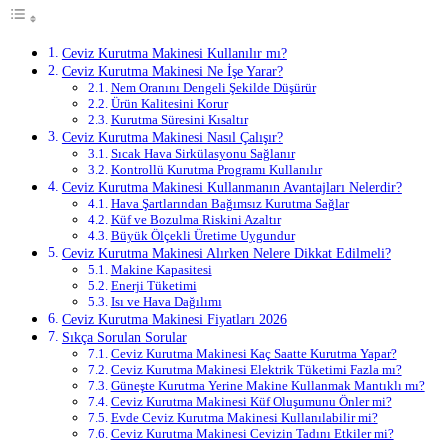
Ceviz Kurutma Makinesi Kullanılır mı?
Ceviz Kurutma Makinesi Ne İşe Yarar?
Nem Oranını Dengeli Şekilde Düşürür
Ürün Kalitesini Korur
Kurutma Süresini Kısaltır
Ceviz Kurutma Makinesi Nasıl Çalışır?
Sıcak Hava Sirkülasyonu Sağlanır
Kontrollü Kurutma Programı Kullanılır
Ceviz Kurutma Makinesi Kullanmanın Avantajları Nelerdir?
Hava Şartlarından Bağımsız Kurutma Sağlar
Küf ve Bozulma Riskini Azaltır
Büyük Ölçekli Üretime Uygundur
Ceviz Kurutma Makinesi Alırken Nelere Dikkat Edilmeli?
Makine Kapasitesi
Enerji Tüketimi
Isı ve Hava Dağılımı
Ceviz Kurutma Makinesi Fiyatları 2026
Sıkça Sorulan Sorular
Ceviz Kurutma Makinesi Kaç Saatte Kurutma Yapar?
Ceviz Kurutma Makinesi Elektrik Tüketimi Fazla mı?
Güneşte Kurutma Yerine Makine Kullanmak Mantıklı mı?
Ceviz Kurutma Makinesi Küf Oluşumunu Önler mi?
Evde Ceviz Kurutma Makinesi Kullanılabilir mi?
Ceviz Kurutma Makinesi Cevizin Tadını Etkiler mi?