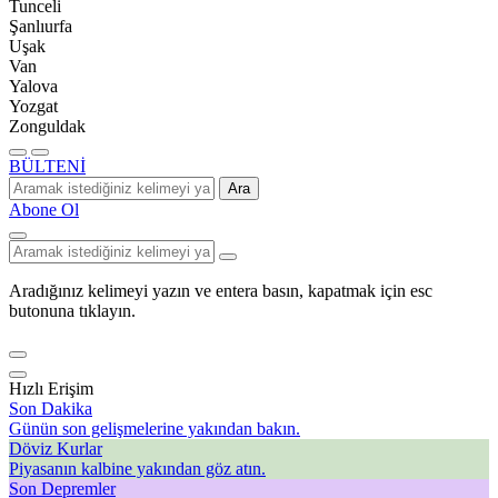
Tunceli
Şanlıurfa
Uşak
Van
Yalova
Yozgat
Zonguldak
BÜLTENİ
Ara
Abone Ol
Aradığınız kelimeyi yazın ve entera basın, kapatmak için esc
butonuna tıklayın.
Hızlı Erişim
Son Dakika
Günün son gelişmelerine yakından bakın.
Döviz Kurlar
Piyasanın kalbine yakından göz atın.
Son Depremler