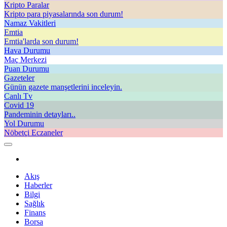
Kripto Paralar
Kripto para piyasalarında son durum!
Namaz Vakitleri
Emtia
Emtia'larda son durum!
Hava Durumu
Maç Merkezi
Puan Durumu
Gazeteler
Günün gazete manşetlerini inceleyin.
Canlı Tv
Covid 19
Pandeminin detayları..
Yol Durumu
Nöbetçi Eczaneler
Akış
Haberler
Bilgi
Sağlık
Finans
Borsa