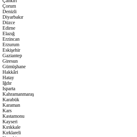
Çankırı
Çorum
Denizli
Diyarbakır
Düzce
Edirne
Elazığ
Erzincan
Erzurum
Eskişehir
Gaziantep
Giresun
Gümüşhane
Hakkâri
Hatay
Iğdır
Isparta
Kahramanmaraş
Karabük
Karaman
Kars
Kastamonu
Kayseri
Kırıkkale
Kırklareli