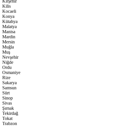
Kırşehir
Kilis
Kocaeli
Konya
Kütahya
Malatya
Manisa
Mardin
Mersin
Muğla
Muş
Nevşehir
Niğde
Ordu
Osmaniye
Rize
Sakarya
Samsun
Siirt
Sinop
Sivas
Şırnak
Tekirdağ
Tokat
Trabzon