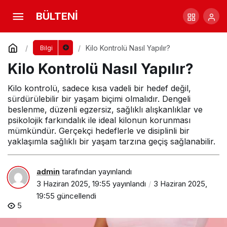
Kilo Kontrolü Nasıl Yapılır?
BÜLTENİ
Yorum Yap
Kilo Kontrolü Nasıl Yapılır?
Bilgi
Kilo Kontrolü Nasıl Yapılır?
Kilo kontrolü, sadece kısa vadeli bir hedef değil,
sürdürülebilir bir yaşam biçimi olmalıdır. Dengeli
beslenme, düzenli egzersiz, sağlıklı alışkanlıklar ve
psikolojik farkındalık ile ideal kilonun korunması
mümkündür. Gerçekçi hedeflerle ve disiplinli bir
yaklaşımla sağlıklı bir yaşam tarzına geçiş sağlanabilir.
admin
tarafından yayınlandı
3 Haziran 2025, 19:55
yayınlandı
3 Haziran 2025,
19:55
güncellendi
5